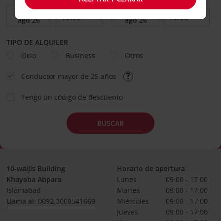
TIPO DE ALQUILER
Ocio
Business
Otros
Conductor mayor de 25 años
Tengo un código de descuento
BUSCAR
10-waljis Building
Horario de apertura
Khayaba Abpara
Lunes
09:00 - 17:00
Islamabad
Martes
09:00 - 17:00
Llama al: 0092 3008541669
Miércoles
09:00 - 17:00
Jueves
09:00 - 17:00