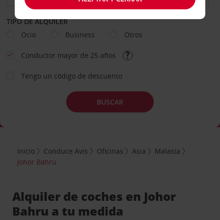
TIPO DE ALQUILER
Ocio
Business
Otros
Conductor mayor de 25 años
Tengo un código de descuento
BUSCAR
Inicio
Conduce Avis
Oficinas
Asia
Malasia
Johor Bahru
Alquiler de coches en Johor
Bahru a tu medida