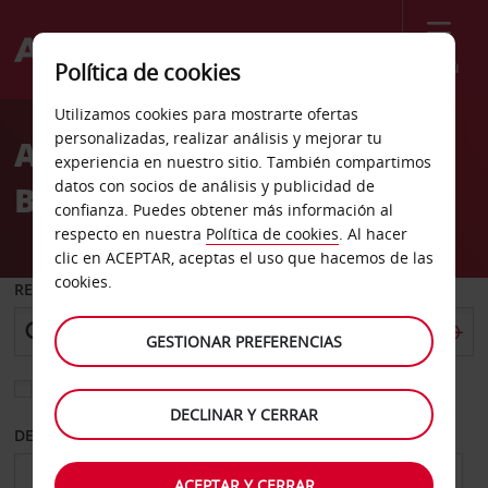
Menú
Política de cookies
Welcome
Utilizamos cookies para mostrarte ofertas
to
personalizadas, realizar análisis y mejorar tu
Alquiler de coches Johor
Avis
experiencia en nuestro sitio. También compartimos
datos con socios de análisis y publicidad de
Bahru
confianza. Puedes obtener más información al
respecto en nuestra
Política de cookies
. Al hacer
clic en ACEPTAR, aceptas el uso que hacemos de las
cookies.
RECOGER EN
GESTIONAR PREFERENCIAS
Elegir otra oficina de devolución
DECLINAR Y CERRAR
DESDE
HASTA
ACEPTAR Y CERRAR