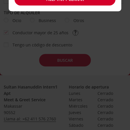
TIPO DE ALQUILER
Ocio
Business
Otros
Conductor mayor de 25 años
Tengo un código de descuento
BUSCAR
Sultan Hasanuddin Intern'l
Horario de apertura
Apt
Lunes
Cerrado
Meet & Greet Service
Martes
Cerrado
Makassar
Miércoles
Cerrado
90552
Jueves
Cerrado
Llama al: +62 411 576 2760
Viernes
Cerrado
Sábado
Cerrado