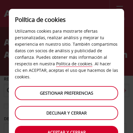
Menú
Política de cookies
Welcome
Utilizamos cookies para mostrarte ofertas
to
personalizadas, realizar análisis y mejorar tu
Alquiler de coches
Avis
experiencia en nuestro sitio. También compartimos
datos con socios de análisis y publicidad de
Aeropuerto de Hasanuddin
confianza. Puedes obtener más información al
respecto en nuestra
Política de cookies
. Al hacer
clic en ACEPTAR, aceptas el uso que hacemos de las
cookies.
RECOGER EN
GESTIONAR PREFERENCIAS
Elegir otra oficina de devolución
DECLINAR Y CERRAR
DESDE
HASTA
ACEPTAR Y CERRAR