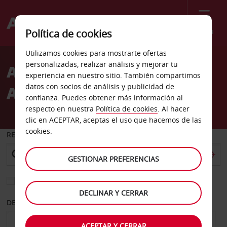
Menú
Política de cookies
Welcome
Utilizamos cookies para mostrarte ofertas
to
personalizadas, realizar análisis y mejorar tu
Alquiler de coches
Avis
experiencia en nuestro sitio. También compartimos
datos con socios de análisis y publicidad de
Aeropuerto de Bali
confianza. Puedes obtener más información al
respecto en nuestra
Política de cookies
. Al hacer
clic en ACEPTAR, aceptas el uso que hacemos de las
cookies.
RECOGER EN
GESTIONAR PREFERENCIAS
Elegir otra oficina de devolución
DECLINAR Y CERRAR
DESDE
HASTA
ACEPTAR Y CERRAR