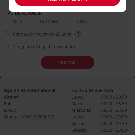
TIPO DE ALQUILER
Ocio
Business
Otros
Conductor mayor de 25 años
Tengo un código de descuento
BUSCAR
Ngurah Rai International
Horario de apertura
Airport
Lunes
06:00 - 23:59
Bali
Martes
06:00 - 23:59
80362
Miércoles
06:00 - 23:59
Llama al: 6281260000363
Jueves
06:00 - 23:59
Viernes
06:00 - 23:59
Sábado
06:00 - 23:59