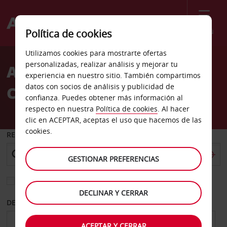
Menú
Política de cookies
Welcome
Utilizamos cookies para mostrarte ofertas
to
personalizadas, realizar análisis y mejorar tu
Alquiler de coches
Avis
experiencia en nuestro sitio. También compartimos
datos con socios de análisis y publicidad de
Chungbuk
confianza. Puedes obtener más información al
respecto en nuestra
Política de cookies
. Al hacer
clic en ACEPTAR, aceptas el uso que hacemos de las
cookies.
RECOGER EN
GESTIONAR PREFERENCIAS
Elegir otra oficina de devolución
DECLINAR Y CERRAR
DESDE
HASTA
ACEPTAR Y CERRAR