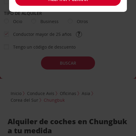
TIPO DE ALQUILER
Ocio
Business
Otros
Conductor mayor de 25 años
Tengo un código de descuento
BUSCAR
Inicio
Conduce Avis
Oficinas
Asia
Corea del Sur
Chungbuk
Alquiler de coches en Chungbuk
a tu medida