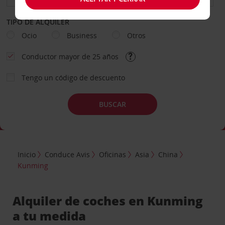
TIPO DE ALQUILER
Ocio
Business
Otros
Conductor mayor de 25 años
Tengo un código de descuento
BUSCAR
Inicio
Conduce Avis
Oficinas
Asia
China
Kunming
Alquiler de coches en Kunming
a tu medida