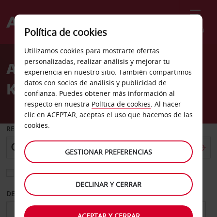
Menú
Política de cookies
Welcome
Utilizamos cookies para mostrarte ofertas
to
personalizadas, realizar análisis y mejorar tu
Alquiler de coches
Avis
experiencia en nuestro sitio. También compartimos
datos con socios de análisis y publicidad de
Kunming
confianza. Puedes obtener más información al
respecto en nuestra
Política de cookies
. Al hacer
clic en ACEPTAR, aceptas el uso que hacemos de las
cookies.
RECOGER EN
GESTIONAR PREFERENCIAS
Elegir otra oficina de devolución
DECLINAR Y CERRAR
DESDE
HASTA
ACEPTAR Y CERRAR