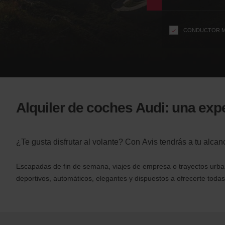
n
s
f
CONDUCTOR M
o
r
S
c
r
e
e
Alquiler de coches Audi: una expe
n
R
e
¿Te gusta disfrutar al volante? Con Avis tendrás a tu alca
a
d
e
Escapadas de fin de semana, viajes de empresa o trayectos urban
r
deportivos, automáticos, elegantes y dispuestos a ofrecerte todas 
U
s
e
r