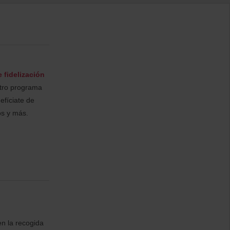
 fidelización
stro programa
nefíciate de
os y más.
en la recogida