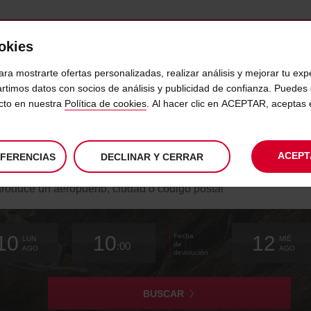
ookies
VICIOS
DESTINOS
EMPRESAS
SELF SERVICE
ara mostrarte ofertas personalizadas, realizar análisis y mejorar tu exp
rtimos datos con socios de análisis y publicidad de confianza. Puede
ecto en nuestra
Política de cookies
. Al hacer clic en ACEPTAR, aceptas
ALQUILER AUDI CON AVIS
ACEPT
EFERENCIAS
DECLINAR Y CERRAR
sca
cina
ogida
La
elige
desde
Hora
elige
tiempo
tiempo
Actual
elige
10
10
12
Fecha
hora
para
fecha
de
para
desde
desde
para
LUN
MIÉ
:00
de
de
cambiar
recogida
cambiar
(minutos)
(horas)
cambiar
AGO
AGO
devolución
recogida
elegida
que
has
elegido
BUSCAR
es