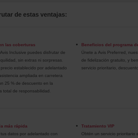
rutar de estas ventajas:
en las coberturas
Beneficios del programa de
 Avis Inclusive puedes disfrutar de
Únete a Avis Preferred, nue
nquilidad, sin extras ni sorpresas.
de fidelización gratuito, y be
precio establecido por adelantado
servicio prioritario, descuent
asistencia ampliada en carretera
 un 25 % de descuento en la
a total de responsabilidad.
a más rápida
Tratamiento VIP
 tus datos por adelantado con
Obtén un servicio prioritario 