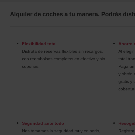
s
:
Alquiler de coches a tu manera. Podrás disf
Skip
screen
reader
instructions
Indícanos
la
oficina
Flexibilidad total
Ahorro 
de
Disfruta de reservas flexibles sin recargos,
Al elegir
recogida
usando
con reembolsos completos en efectivo y sin
total tra
el
cupones.
Paga un 
formulario
y obtén 
de
búsqueda
gratis y
de
cobertur
alquiler
de
vehículo
siguiente.
A
continuación,
Seguridad ante todo
Recogid
indícanos
la
Nos tomamos la seguridad muy en serio,
Registra
hora