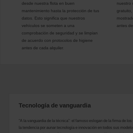
desde nuestra flota en buen
nuestro 
y
fecha
mantenimiento hasta la protección de tus
gratuito
de
datos. Esto significa que nuestros
mostrado
la
vehículos se someten a una
antes de
recogida
También
comprobación de seguridad y se limpian
puedes
de acuerdo con protocolos de higiene
indicarnos
tu
antes de cada alquiler.
número
de
Descuento
Mundial
de
Avis
(Avis
Worldwide
Discount,
AWD).
Tecnología de vanguardia
También
se
pueden
“A la vanguardia de la técnica”: el famoso eslogan de la firma de los 
reservar
furgonetas
la tendencia por aunar tecnología e innovación en todos sus modelo
y