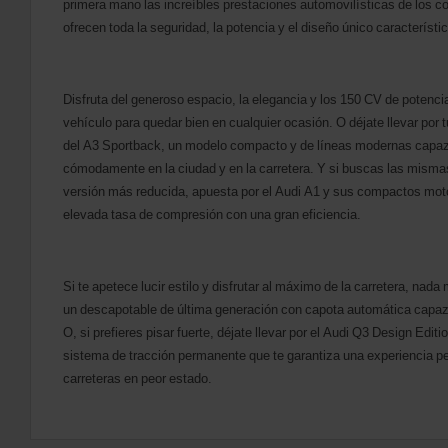
primera mano las increíbles prestaciones automovilísticas de los co
motocicletas
ofrecen toda la seguridad, la potencia y el diseño único característi
si
están
disponibles
donde
Disfruta del generoso espacio, la elegancia y los 150 CV de potenci
te
vehículo para quedar bien en cualquier ocasión. O déjate llevar por 
encuentras.
del A3 Sportback, un modelo compacto y de líneas modernas capa
cómodamente en la ciudad y en la carretera. Y si buscas las mism
versión más reducida, apuesta por el Audi A1 y sus compactos mo
elevada tasa de compresión con una gran eficiencia.
Si te apetece lucir estilo y disfrutar al máximo de la carretera, nada
un descapotable de última generación con capota automática capaz 
O, si prefieres pisar fuerte, déjate llevar por el Audi Q3 Design Editi
sistema de tracción permanente que te garantiza una experiencia per
carreteras en peor estado.