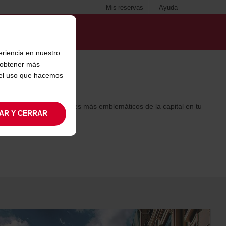
Mis reservas
Ayuda
eriencia en nuestro
s obtener más
 el uso que hacemos
tas y recorrer los lugares más emblemáticos de la capital en tu
AR Y CERRAR