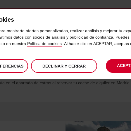
ookies
VICIOS
DESTINOS
EMPRESAS
SELF SERVICE
ara mostrarte ofertas personalizadas, realizar análisis y mejorar tu exp
rtimos datos con socios de análisis y publicidad de confianza. Puede
ecto en nuestra
Política de cookies
. Al hacer clic en ACEPTAR, aceptas
estra audioguía
tra audioguía. De forma segura y cómoda podrás elegir entre varias ru
ACEPT
EFERENCIAS
DECLINAR Y CERRAR
ía en el apartado de extras al reservar tu coche de alquiler en Madrid.