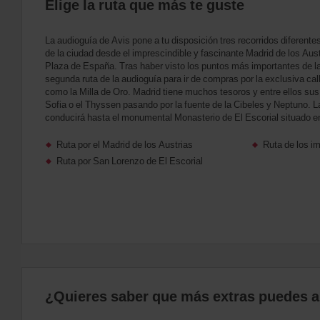
Elige la ruta que más te guste
La audioguía de Avis pone a tu disposición tres recorridos diferentes,
de la ciudad desde el imprescindible y fascinante Madrid de los Austr
Plaza de España. Tras haber visto los puntos más importantes de la 
segunda ruta de la audioguía para ir de compras por la exclusiva ca
como la Milla de Oro. Madrid tiene muchos tesoros y entre ellos sus
Sofia o el Thyssen pasando por la fuente de la Cibeles y Neptuno. La
conducirá hasta el monumental Monasterio de El Escorial situado en 
Ruta por el Madrid de los Austrias
Ruta de los i
Ruta por San Lorenzo de El Escorial
¿Quieres saber que más extras puedes añ