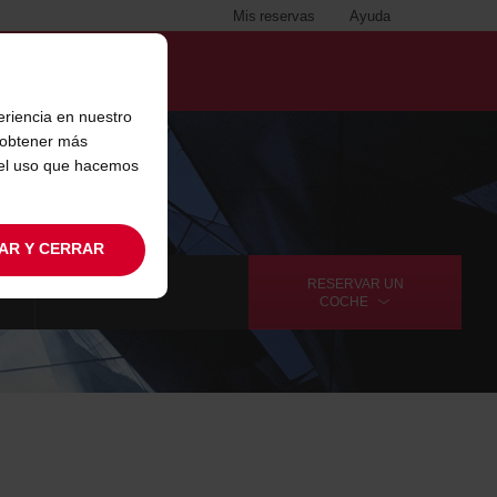
Mis reservas
Ayuda
eriencia en nuestro
s obtener más
 el uso que hacemos
AR Y CERRAR
RESERVAR UN
COCHE