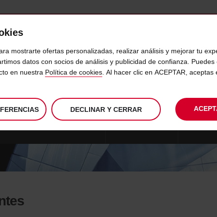
ookies
VICIOS
DESTINOS
EMPRESAS
SELF SERVICE
ara mostrarte ofertas personalizadas, realizar análisis y mejorar tu exp
rtimos datos con socios de análisis y publicidad de confianza. Puede
ecto en nuestra
Política de cookies
. Al hacer clic en ACEPTAR, aceptas
AGENCIAS DE VIAJE
ACEPT
EFERENCIAS
DECLINAR Y CERRAR
: ALQUILER DE COCHES FLEXIBLE
AVIS FREE MOVE
MÁS
entes