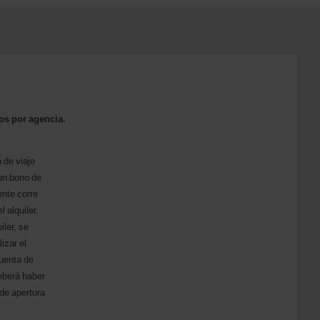
tos por agencia.
 de viaje
 un bono de
ente corre
 alquiler.
iler, se
izar el
cuenta de
eberá haber
 de apertura