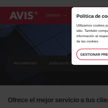
Política de c
OFERTAS
COCHES
SER
Utilizamos cookies p
Welcome
to
sitio. También compa
Avis
información al resp
de las cookies.
GESTIONAR PR
AVIS EMPRESAS
AGENCIAS DE VIAJES
AVIS FLEX
Ofrece el mejor servicio a tus cli