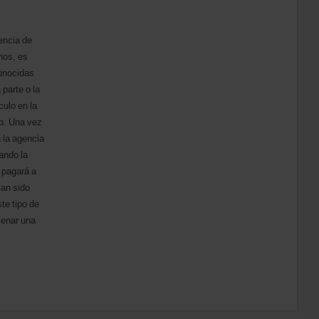
encia de
nos, es
conocidas
 parte o la
culo en la
no. Una vez
a la agencia
ando la
 pagará a
an sido
ste tipo de
lenar una