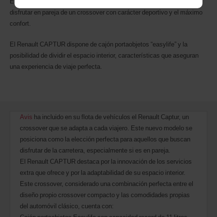
Este coche se convierte en la opción perfecta para los que buscan
disfrutar en pareja de un crossover con carácter deportivo y el máximo
confort.
El Renault CAPTUR dispone de cajón portaobjetos “easylife” y la
posibilidad de dividir el espacio interior, características que aseguran
una experiencia de viaje perfecta.
Avis
ha incluido en su flota de vehículos el Renault Captur, un
crossover que se adapta a cada viajero. Este nuevo modelo se
posiciona como la elección perfecta para aquellos que buscan
disfrutar de la carretera, especialmente si es en pareja.
El Renault CAPTUR destaca por la innovación de los servicios
extra que ofrece y por la adaptabilidad de su espacio interior.
Este crossover, considerado una combinación perfecta entre el
diseño propio crossover compacto y las comodidades propias
del automóvil clásico, cuenta con: