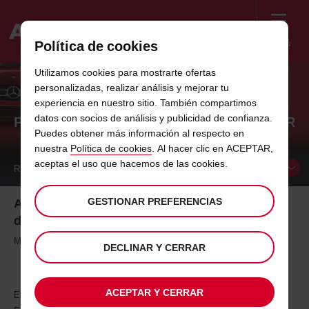
Menú
Política de cookies
Welcome
Utilizamos cookies para mostrarte ofertas
to
personalizadas, realizar análisis y mejorar tu
Avis
AVIS OFRECE EL RENAULT CAPTUR,
experiencia en nuestro sitio. También compartimos
datos con socios de análisis y publicidad de confianza.
PARA LOS QUE DISFRUTAN DE CONDUCIR
Puedes obtener más información al respecto en
nuestra
Política de cookies
. Al hacer clic en ACEPTAR,
aceptas el uso que hacemos de las cookies.
RESERVAR UN
COCHE
GESTIONAR PREFERENCIAS
Avis ofrece el Renault Captur, para los que disfrutan
de conducir
Madrid, 27 de febrero de 2014
DECLINAR Y CERRAR
ACEPTAR Y CERRAR
El nuevo modelo Renault CAPTUR forma parte ya de la flota de Avis.