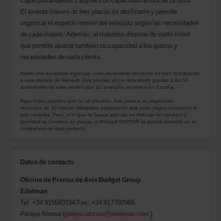
Cajón portaobjetos Easylife con capacidad record de 11 litros.
El asiento trasero de tres plazas es deslizante y permite
organizar el espacio interior del vehículo según las necesidades
de cada viajero. Además, el maletero dispone de suelo móvil
que permite ajustar también su capacidad a los gustos y
necesidades de cada cliente.
Hacer una escapada organizar unas vacaciones en coche es más fácil gracias
a este modelo de Renault. Avis permite ahora descubrirlo gracias a los 50
automóviles de este modelo que la compañía ya ofrece en España.
Para todos aquellos que no se deciden, Avis pone a su disposición
vehículos de 20 marcas diferentes asegurando que cada viajero encuentre lo
que necesita. Pero, si lo que se busca además es disfrutar de conducir y
descubrir la carretera en pareja, el Renault CAPTUR se puede convertir en el
compañero de viaje perfecto.
Datos de contacto
Oficina de Prensa de Avis Budget Group
Edelman
Tel: +34 915560154 Fax: +34 917702966
Pelayo Alonso (
pelayo.alonso@edelman.com
)