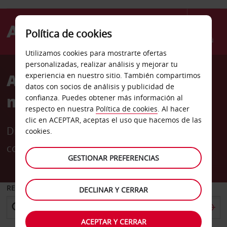
Política de cookies
Menú
Utilizamos cookies para mostrarte ofertas
personalizadas, realizar análisis y mejorar tu
Anima a tu equipo por
experiencia en nuestro sitio. También compartimos
datos con socios de análisis y publicidad de
menos
confianza. Puedes obtener más información al
respecto en nuestra
Política de cookies
. Al hacer
clic en ACEPTAR, aceptas el uso que hacemos de las
Disfruta de hasta un −10 % en alquiler de
cookies.
coches en EE. UU. y Canadá
GESTIONAR PREFERENCIAS
RECOGER EN
DECLINAR Y CERRAR
ACEPTAR Y CERRAR