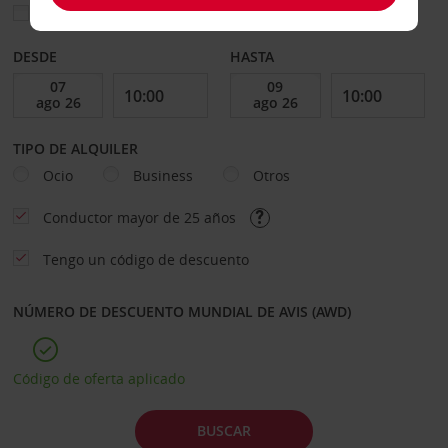
Elegir otra oficina de devolución
DESDE
HASTA
TIPO DE ALQUILER
Ocio
Business
Otros
Conductor mayor de 25 años
Tengo un código de descuento
NÚMERO DE DESCUENTO MUNDIAL DE AVIS (AWD)
Código de oferta aplicado
BUSCAR