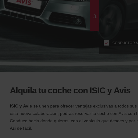
c
formulario
t
i
3.
o
n
s
f
CONDUCTOR M
o
r
S
c
r
e
e
Alquila tu coche con ISIC y Avis
n
R
e
ISIC y Avis
se unen para ofrecer ventajas exclusivas a todos sus
a
esta nueva colaboración, podrás reservar tu coche con Avis con
d
Conduce hacia donde quieras, con el vehículo que desees y por 
e
Asi de fácil.
r
U