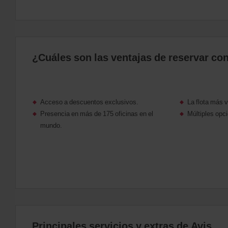
A
continuación,
indícanos
la
hora
y
¿Cuáles son las ventajas de reservar con
fecha
de
la
recogida
También
Acceso a descuentos exclusivos.
La flota más 
puedes
indicarnos
Presencia en más de 175 oficinas en el
Múltiples opci
tu
mundo.
número
de
Descuento
Mundial
de
Avis
(Avis
Worldwide
Discount,
AWD).
También
Principales servicios y extras de Avis