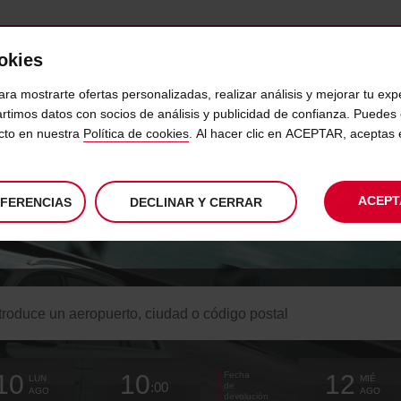
ookies
VICIOS
DESTINOS
EMPRESAS
SELF SERVICE
ara mostrarte ofertas personalizadas, realizar análisis y mejorar tu exp
rtimos datos con socios de análisis y publicidad de confianza. Puede
ecto en nuestra
Política de cookies
. Al hacer clic en ACEPTAR, aceptas
ISIC
ACEPT
EFERENCIAS
DECLINAR Y CERRAR
#studentsforabetterworld
sca
cina
ogida
La
elige
desde
Hora
elige
tiempo
tiempo
Actual
elige
10
10
12
Fecha
hora
para
fecha
de
para
desde
desde
para
LUN
MIÉ
:00
de
de
cambiar
recogida
cambiar
(minutos)
(horas)
cambiar
AGO
AGO
devolución
recogida
elegida