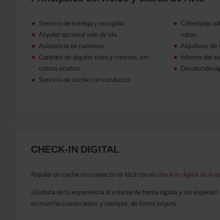
se
pueden
reservar
Servicio de entrega y recogida.
Coberturas adi
furgonetas
Alquiler opcional solo de ida.
robos.
y
Asistencia en carretera.
Alquileres de 
motocicletas
si
Contrato de alquiler claro y conciso, sin
Informe del es
están
costes ocultos.
Devolución ráp
disponibles
Servicio de coche con conductor.
donde
te
encuentras.
CHECK-IN DIGITAL
Alquilar un coche sin contacto es fácil con el
check-in digital de Avi
¡Disfruta de tu experiencia al volante de forma rápida y sin espera
en marcha cuanto antes y siempre, de forma segura.