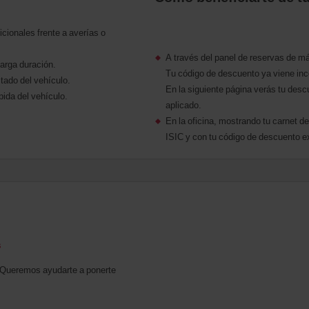
cionales frente a averías o
A través del panel de reservas de má
larga duración.
Tu código de descuento ya viene inc
tado del vehículo.
En la siguiente página verás tu des
ida del vehículo.
aplicado.
En la oficina, mostrando tu carnet 
ISIC y con tu código de descuento e
s
s! Queremos ayudarte a ponerte