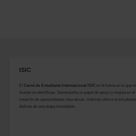
s
e
r
s
:
Skip
screen
reader
instructions
Indícanos
la
oficina
ISIC
de
recogida
usando
El
Carné de Estudiante Internacional ISIC
es la forma en la que m
el
mundo se identifican. Desempeña un papel de apoyo y mejora en el in
formulario
de
creación de oportunidades educativas. Además ofrece al estudiante
búsqueda
disfrute de una etapa inolvidable.
de
alquiler
de
vehículo
siguiente.