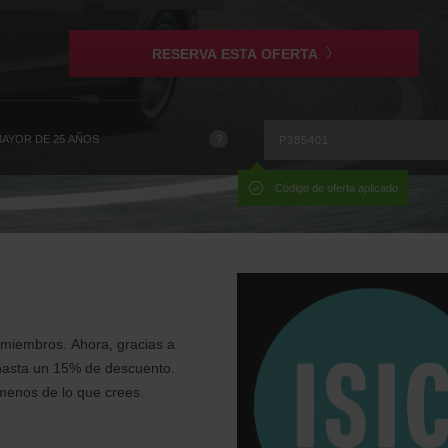
que
has
elegido
RESERVA ESTA OFERTA
es
?
AYOR DE 25 AÑOS
Código de oferta aplicado
 miembros. Ahora, gracias a
 hasta un 15% de descuento.
menos de lo que crees.