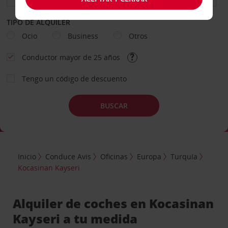
TIPO DE ALQUILER
Ocio
Business
Otros
Conductor mayor de 25 años
Tengo un código de descuento
BUSCAR
Inicio
Conduce Avis
Oficinas
Europa
Turquía
Kocasinan Kayseri
Alquiler de coches en Kocasinan
Kayseri a tu medida