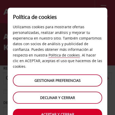
Menú
Política de cookies
Welcome
Utilizamos cookies para mostrarte ofertas
to
personalizadas, realizar análisis y mejorar tu
Alquiler de coches
Avis
experiencia en nuestro sitio. También compartimos
datos con socios de análisis y publicidad de
Kocasinan Kayseri
confianza. Puedes obtener más información al
respecto en nuestra
Política de cookies
. Al hacer
clic en ACEPTAR, aceptas el uso que hacemos de las
cookies.
RECOGER EN
GESTIONAR PREFERENCIAS
Elegir otra oficina de devolución
DECLINAR Y CERRAR
DESDE
HASTA
ACEPTAR Y CERRAR