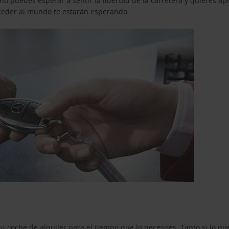
o puedes esperar a sentir la libertad de la carretera y quieres ap
acceder al mundo te estarán esperando.
u coche de alquiler para el tiempo que lo necesites. Tanto si lo 