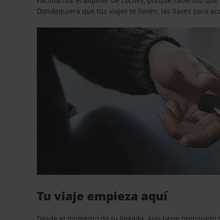
Facilitamos el alquiler de coches, porque sabemos que n
Dondequiera que tus viajes te lleven, las llaves para 
Tu viaje empieza aquí
Desde el momento de tu llegada, Avis tiene preparado t