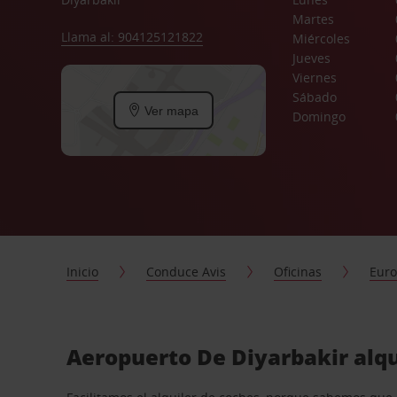
Martes
Llama al: 904125121822
Miércoles
Jueves
Viernes
Sábado
Ver mapa
Domingo
Inicio
Conduce Avis
Oficinas
Eur
Aeropuerto De Diyarbakir alqu