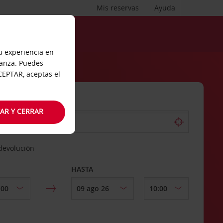
Mis reservas
Ayuda
tu experiencia en
ianza. Puedes
ACEPTAR, aceptas el
AR Y CERRAR
 devolución
HASTA