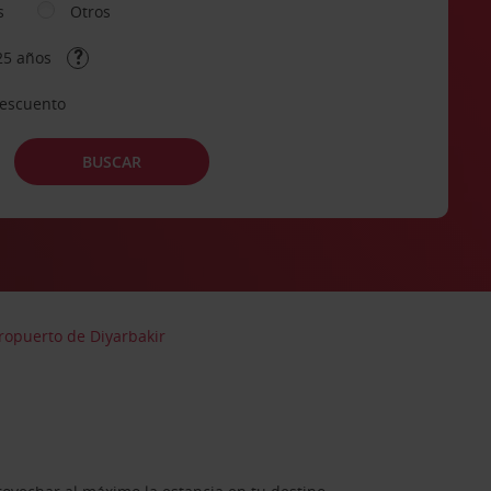
s
Otros
25 años
descuento
BUSCAR
ropuerto de Diyarbakir