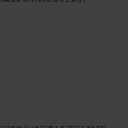
rovechar al máximo la estancia en tu destino.
que te apetece es un supermini o un compacto para darte