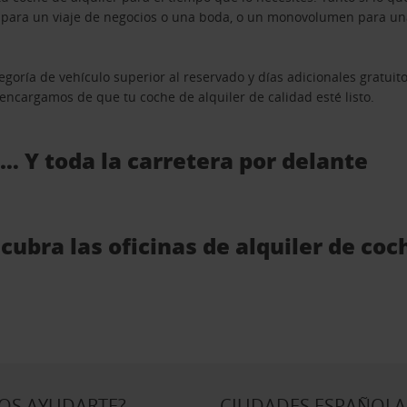
n para un viaje de negocios o una boda, o un monovolumen para una
goría de vehículo superior al reservado y días adicionales gratuit
s encargamos de que tu coche de alquiler de calidad esté listo.
 … Y toda la carretera por delante
cubra las oficinas de alquiler de co
OS AYUDARTE?
CIUDADES ESPAÑOLA