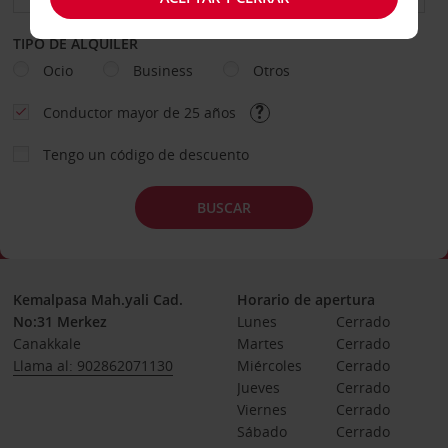
TIPO DE ALQUILER
Ocio
Business
Otros
Conductor mayor de 25 años
Tengo un código de descuento
BUSCAR
Kemalpasa Mah.yali Cad.
Horario de apertura
No:31 Merkez
Lunes
Cerrado
Canakkale
Martes
Cerrado
Llama al: 902862071130
Miércoles
Cerrado
Jueves
Cerrado
Viernes
Cerrado
Sábado
Cerrado