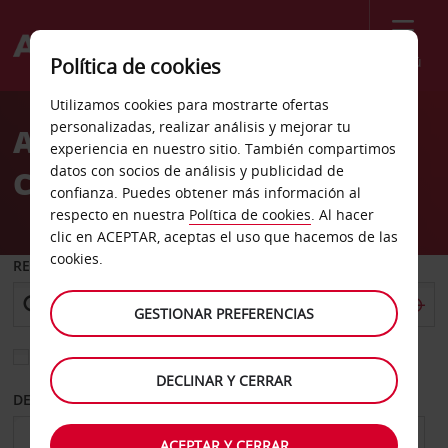
Menú
Política de cookies
Welcome
Utilizamos cookies para mostrarte ofertas
to
personalizadas, realizar análisis y mejorar tu
Alquiler de coches
Avis
experiencia en nuestro sitio. También compartimos
datos con socios de análisis y publicidad de
Canakkale centro
confianza. Puedes obtener más información al
respecto en nuestra
Política de cookies
. Al hacer
clic en ACEPTAR, aceptas el uso que hacemos de las
cookies.
RECOGER EN
GESTIONAR PREFERENCIAS
Elegir otra oficina de devolución
DECLINAR Y CERRAR
DESDE
HASTA
ACEPTAR Y CERRAR