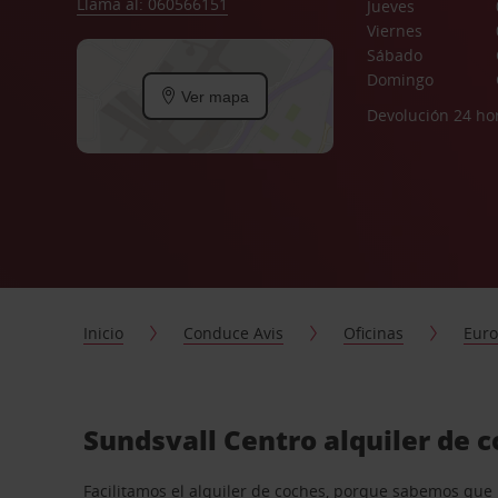
Llama al: 060566151
Jueves
Viernes
Sábado
Domingo
Ver mapa
Devolución 24 ho
Inicio
Conduce Avis
Oficinas
Eur
Sundsvall Centro alquiler de 
Facilitamos el alquiler de coches, porque sabemos que n