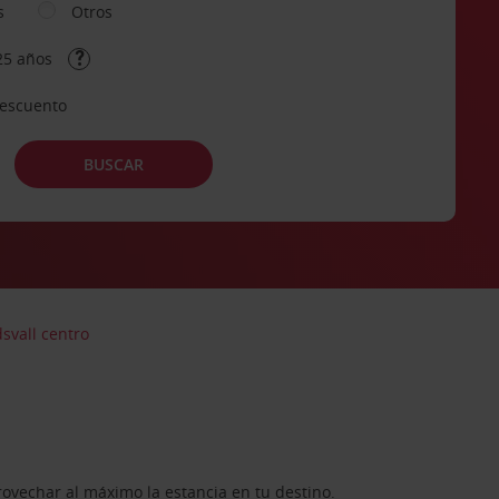
s
Otros
25 años
descuento
BUSCAR
svall centro
rovechar al máximo la estancia en tu destino.