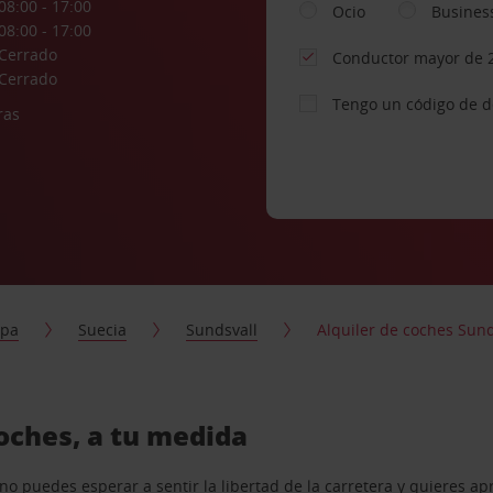
08:00 - 17:00
Ocio
Busines
08:00 - 17:00
Cerrado
Conductor mayor de 
Cerrado
Tengo un código de 
ras
opa
Suecia
Sundsvall
Alquiler de coches Sund
coches, a tu medida
o puedes esperar a sentir la libertad de la carretera y quieres ap