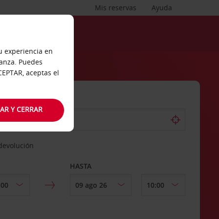
Mis reservas
Ayuda
tu experiencia en
ianza. Puedes
ACEPTAR, aceptas el
AR Y CERRAR
 devolución
HASTA