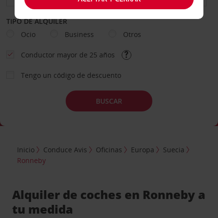
TIPO DE ALQUILER
Ocio
Business
Otros
Conductor mayor de 25 años
Tengo un código de descuento
BUSCAR
Inicio
Conduce Avis
Oficinas
Europa
Suecia
Ronneby
Alquiler de coches en Ronneby a
tu medida