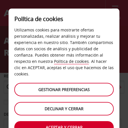
Menú
Política de cookies
Welcome
Utilizamos cookies para mostrarte ofertas
to
personalizadas, realizar análisis y mejorar tu
Alquiler de coches
Avis
experiencia en nuestro sitio. También compartimos
datos con socios de análisis y publicidad de
Ronneby
confianza. Puedes obtener más información al
respecto en nuestra
Política de cookies
. Al hacer
clic en ACEPTAR, aceptas el uso que hacemos de las
cookies.
RECOGER EN
GESTIONAR PREFERENCIAS
Elegir otra oficina de devolución
DECLINAR Y CERRAR
DESDE
HASTA
ACEPTAR Y CERRAR