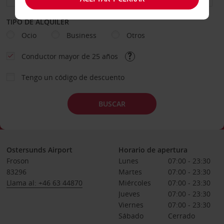
TIPO DE ALQUILER
Ocio
Business
Otros
Conductor mayor de 25 años
Tengo un código de descuento
BUSCAR
Ostersunds Airport
Horario de apertura
Froson
Lunes
07:00 - 23:30
83296
Martes
07:00 - 23:30
Llama al: +46 63 44870
Miércoles
07:00 - 23:30
Jueves
07:00 - 23:30
Viernes
07:00 - 23:30
Sábado
Cerrado