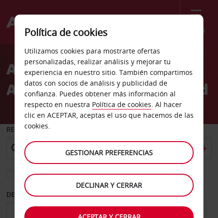
Menú
Política de cookies
Welcome
Utilizamos cookies para mostrarte ofertas
to
personalizadas, realizar análisis y mejorar tu
Alquiler de coches
Avis
experiencia en nuestro sitio. También compartimos
datos con socios de análisis y publicidad de
Aeropuerto Are/Ostersund
confianza. Puedes obtener más información al
respecto en nuestra
Política de cookies
. Al hacer
clic en ACEPTAR, aceptas el uso que hacemos de las
cookies.
RECOGER EN
GESTIONAR PREFERENCIAS
Elegir otra oficina de devolución
DECLINAR Y CERRAR
DESDE
HASTA
ACEPTAR Y CERRAR