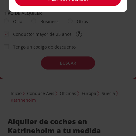
TIPO DE ALQUILER
Ocio
Business
Otros
Conductor mayor de 25 años
Tengo un código de descuento
BUSCAR
Inicio
Conduce Avis
Oficinas
Europa
Suecia
Katrineholm
Alquiler de coches en
Katrineholm a tu medida