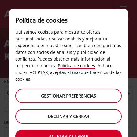
Menú
Política de cookies
Welcome
Utilizamos cookies para mostrarte ofertas
to
personalizadas, realizar análisis y mejorar tu
Alquiler de coches
Avis
experiencia en nuestro sitio. También compartimos
datos con socios de análisis y publicidad de
Katrineholm
confianza. Puedes obtener más información al
respecto en nuestra
Política de cookies
. Al hacer
clic en ACEPTAR, aceptas el uso que hacemos de las
cookies.
RECOGER EN
GESTIONAR PREFERENCIAS
Elegir otra oficina de devolución
DECLINAR Y CERRAR
DESDE
HASTA
ACEPTAR Y CERRAR