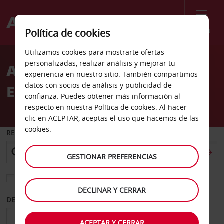
Menú
Política de cookies
Welcome
Utilizamos cookies para mostrarte ofertas
to
personalizadas, realizar análisis y mejorar tu
Alquiler de coches
Avis
experiencia en nuestro sitio. También compartimos
datos con socios de análisis y publicidad de
Estocolmo Sveavagen
confianza. Puedes obtener más información al
respecto en nuestra
Política de cookies
. Al hacer
clic en ACEPTAR, aceptas el uso que hacemos de las
cookies.
RECOGER EN
GESTIONAR PREFERENCIAS
Elegir otra oficina de devolución
DECLINAR Y CERRAR
DESDE
HASTA
ACEPTAR Y CERRAR