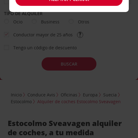
TIPO DE ALQUILER
Ocio
Business
Otros
Conductor mayor de 25 años
Tengo un código de descuento
BUSCAR
Inicio
Conduce Avis
Oficinas
Europa
Suecia
Estocolmo
Alquiler de coches Estocolmo Sveavagen
Estocolmo Sveavagen alquiler
de coches, a tu medida