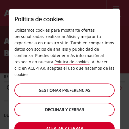
Menú
Política de cookies
Welcome
Utilizamos cookies para mostrarte ofertas
to
personalizadas, realizar análisis y mejorar tu
Alquiler de coches
Avis
experiencia en nuestro sitio. También compartimos
datos con socios de análisis y publicidad de
Belgrado
confianza. Puedes obtener más información al
respecto en nuestra
Política de cookies
. Al hacer
clic en ACEPTAR, aceptas el uso que hacemos de las
cookies.
RECOGER EN
GESTIONAR PREFERENCIAS
Elegir otra oficina de devolución
DECLINAR Y CERRAR
DESDE
HASTA
ACEPTAR Y CERRAR