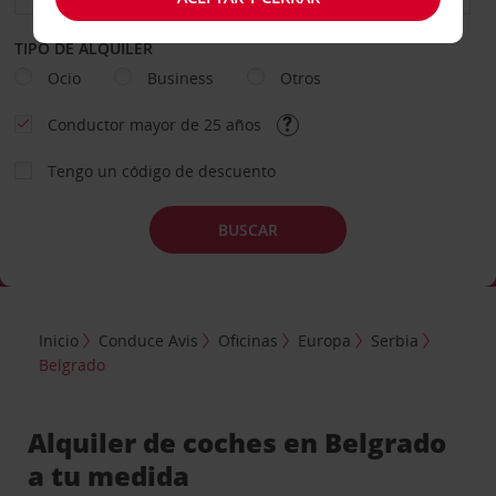
TIPO DE ALQUILER
Ocio
Business
Otros
Conductor mayor de 25 años
Tengo un código de descuento
BUSCAR
Inicio
Conduce Avis
Oficinas
Europa
Serbia
Belgrado
Alquiler de coches en Belgrado
a tu medida