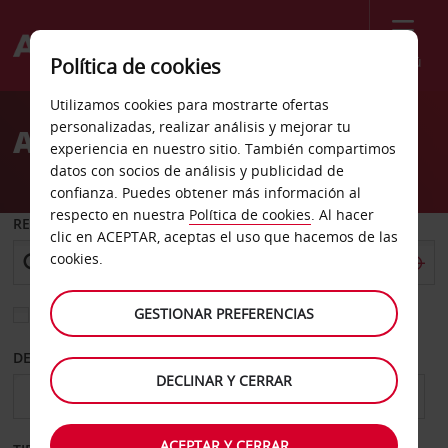
Menú
Política de cookies
Welcome
Utilizamos cookies para mostrarte ofertas
to
personalizadas, realizar análisis y mejorar tu
Alquiler de coches Pitesti
Avis
experiencia en nuestro sitio. También compartimos
datos con socios de análisis y publicidad de
confianza. Puedes obtener más información al
respecto en nuestra
Política de cookies
. Al hacer
RECOGER EN
clic en ACEPTAR, aceptas el uso que hacemos de las
cookies.
GESTIONAR PREFERENCIAS
Elegir otra oficina de devolución
DESDE
HASTA
DECLINAR Y CERRAR
ACEPTAR Y CERRAR