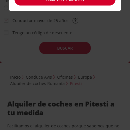
TIPO DE ALQUILER
Ocio
Business
Otros
Conductor mayor de 25 años
Tengo un código de descuento
BUSCAR
Inicio
Conduce Avis
Oficinas
Europa
Alquiler de coches Rumanía
Pitesti
Alquiler de coches en Pitesti a
tu medida
Facilitamos el alquiler de coches porque sabemos que no