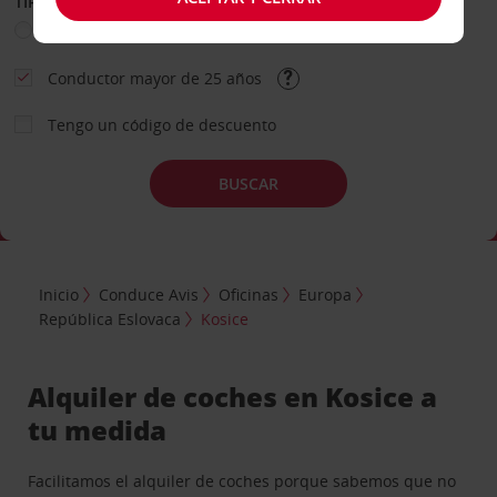
TIPO DE ALQUILER
Ocio
Business
Otros
Conductor mayor de 25 años
Tengo un código de descuento
BUSCAR
Inicio
Conduce Avis
Oficinas
Europa
República Eslovaca
Kosice
Alquiler de coches en Kosice a
tu medida
Facilitamos el alquiler de coches porque sabemos que no