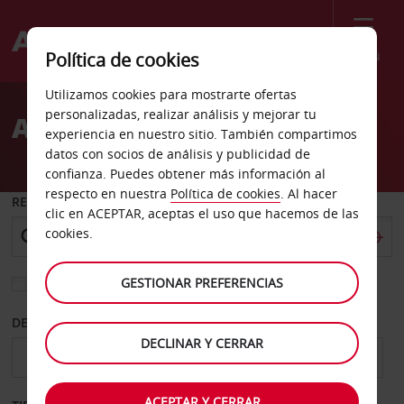
Menú
Política de cookies
Welcome
Utilizamos cookies para mostrarte ofertas
to
personalizadas, realizar análisis y mejorar tu
Alquiler de coches Kosice
Avis
experiencia en nuestro sitio. También compartimos
datos con socios de análisis y publicidad de
confianza. Puedes obtener más información al
respecto en nuestra
Política de cookies
. Al hacer
RECOGER EN
clic en ACEPTAR, aceptas el uso que hacemos de las
cookies.
GESTIONAR PREFERENCIAS
Elegir otra oficina de devolución
DESDE
HASTA
DECLINAR Y CERRAR
ACEPTAR Y CERRAR