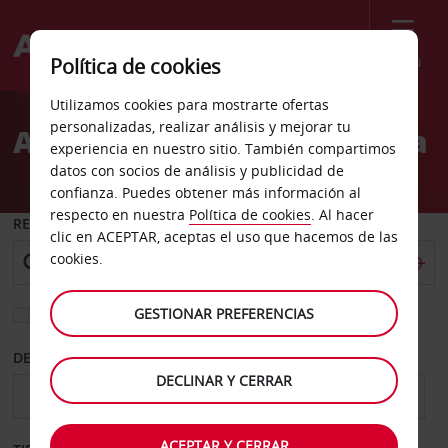
Menú
Política de cookies
Welcome
Utilizamos cookies para mostrarte ofertas
to
personalizadas, realizar análisis y mejorar tu
Alquiler de coches Galanta
Avis
experiencia en nuestro sitio. También compartimos
datos con socios de análisis y publicidad de
confianza. Puedes obtener más información al
respecto en nuestra
Política de cookies
. Al hacer
RECOGER EN
clic en ACEPTAR, aceptas el uso que hacemos de las
cookies.
GESTIONAR PREFERENCIAS
Elegir otra oficina de devolución
DESDE
HASTA
DECLINAR Y CERRAR
ACEPTAR Y CERRAR