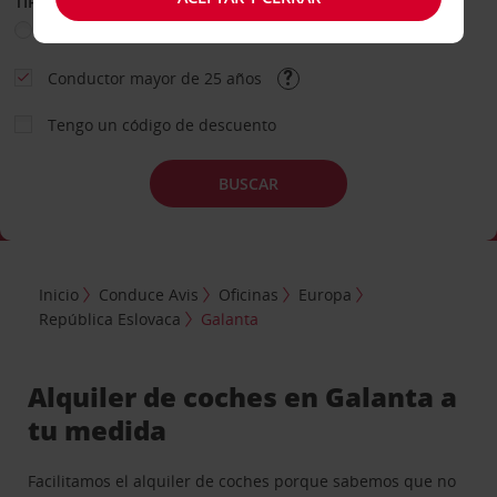
TIPO DE ALQUILER
Ocio
Business
Otros
Conductor mayor de 25 años
Tengo un código de descuento
BUSCAR
Inicio
Conduce Avis
Oficinas
Europa
República Eslovaca
Galanta
Alquiler de coches en Galanta a
tu medida
Facilitamos el alquiler de coches porque sabemos que no