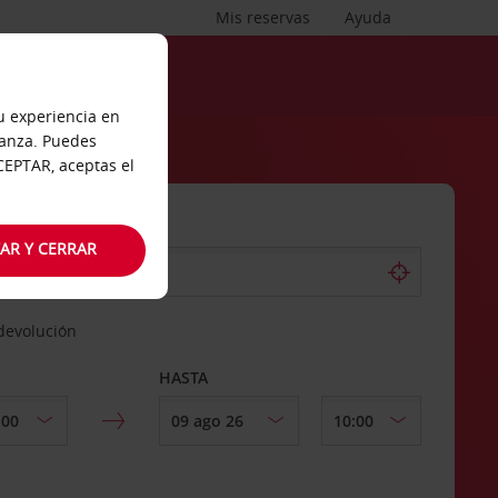
Mis reservas
Ayuda
tu experiencia en
ianza. Puedes
ACEPTAR, aceptas el
AR Y CERRAR
 devolución
HASTA