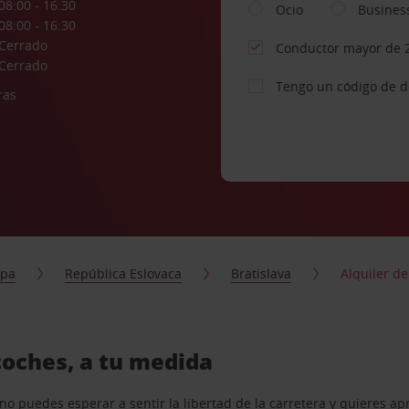
08:00 - 16:30
Ocio
Busines
08:00 - 16:30
Cerrado
Conductor mayor de 
Cerrado
Tengo un código de 
ras
opa
República Eslovaca
Bratislava
Alquiler de
coches, a tu medida
o puedes esperar a sentir la libertad de la carretera y quieres ap