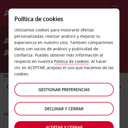
Menú
Política de cookies
Welcome
Utilizamos cookies para mostrarte ofertas
to
personalizadas, realizar análisis y mejorar tu
Alquiler de coches
Avis
experiencia en nuestro sitio. También compartimos
datos con socios de análisis y publicidad de
Aeropuerto de Derry
confianza. Puedes obtener más información al
respecto en nuestra
Política de cookies
. Al hacer
clic en ACEPTAR, aceptas el uso que hacemos de las
cookies.
RECOGER EN
GESTIONAR PREFERENCIAS
Elegir otra oficina de devolución
DECLINAR Y CERRAR
DESDE
HASTA
ACEPTAR Y CERRAR