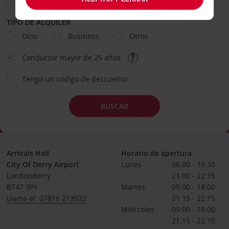
TIPO DE ALQUILER
Ocio
Business
Otros
Conductor mayor de 25 años
Tengo un código de descuento
BUSCAR
Arrivals Hall
Horario de apertura
City Of Derry Airport
Lunes
06:00 - 18:30
Londonderry
21:00 - 22:15
BT47 3PY
Martes
09:00 - 18:00
Llama al: 07816 213522
21:15 - 22:15
Miércoles
09:00 - 18:00
21:15 - 22:15