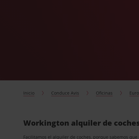
Inicio
Conduce Avis
Oficinas
Eur
Workington alquiler de coches
Facilitamos el alquiler de coches, porque sabemos que n