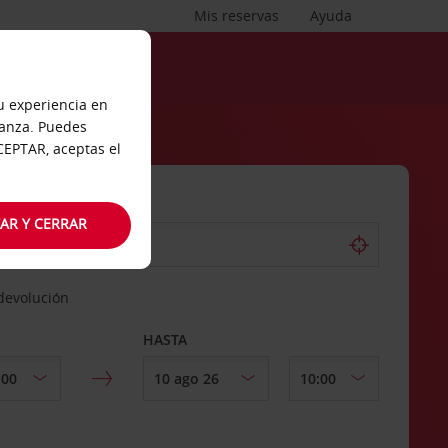
Mis reservas
Ayuda
tu experiencia en
ianza. Puedes
ACEPTAR, aceptas el
AR Y CERRAR
 devolución
HASTA