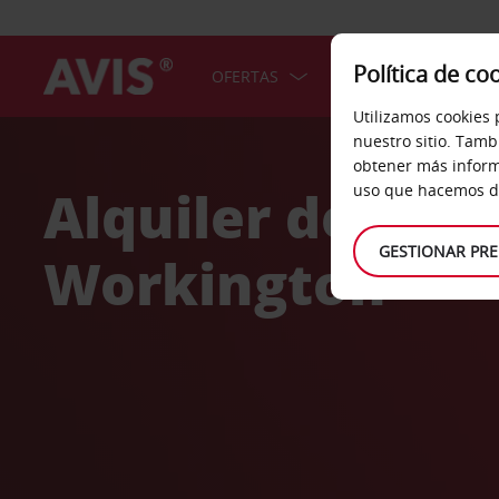
Política de co
OFERTAS
COCHES
SERV
Utilizamos cookies 
Welcome
nuestro sitio. Tamb
to
obtener más inform
Avis
Alquiler de coc
uso que hacemos de
GESTIONAR PRE
Workington