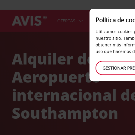
Política de co
OFERTAS
COCHES
SERV
Utilizamos cookies 
Welcome
nuestro sitio. Tamb
to
obtener más inform
Avis
Alquiler de coc
uso que hacemos de
GESTIONAR PRE
Aeropuerto
internacional d
Southampton