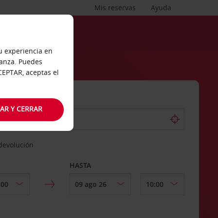
Mis reservas
Ayuda
tu experiencia en
ianza. Puedes
ACEPTAR, aceptas el
AR Y CERRAR
 devolución
HASTA