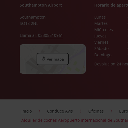
Southampton Airport
Horario de apert
Southampton
Lunes
SO18 2NL
Martes
Miércoles
Llama al: 03305510961
Jueves
Viernes
Sábado
Domingo
Ver mapa
Devolución 24 ho
Inicio
Conduce Avis
Oficinas
Eur
Alquiler de coches Aeropuerto internacional de South