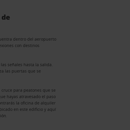
 de
uentra dentro del aeropuerto
exiones con destinos
las señales hasta la salida.
za las puertas que se
 el cruce para peatones que se
que hayas atravesado el paso
trarás la oficina de alquiler
bicado en este edificio y aquí
ión.