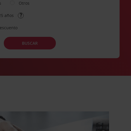
s
Otros
25 años
descuento
BUSCAR