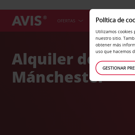
Política de co
OFERTAS
COCHES
SERV
Utilizamos cookies 
Welcome
nuestro sitio. Tamb
to
obtener más inform
Avis
Alquiler de coc
uso que hacemos de
GESTIONAR PRE
Mánchester