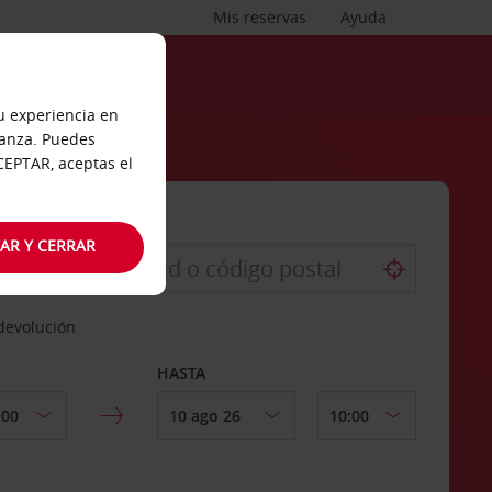
Mis reservas
Ayuda
tu experiencia en
ianza. Puedes
ACEPTAR, aceptas el
AR Y CERRAR
 devolución
HASTA