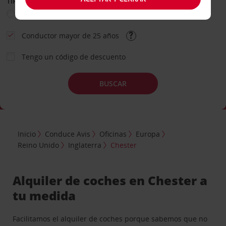
TIPO DE ALQUILER
Ocio
Business
Otros
Conductor mayor de 25 años
Tengo un código de descuento
BUSCAR
Inicio
Conduce Avis
Oficinas
Europa
Reino Unido
Inglaterra
Chester
Alquiler de coches en Chester a
tu medida
Facilitamos el alquiler de coches porque sabemos que no