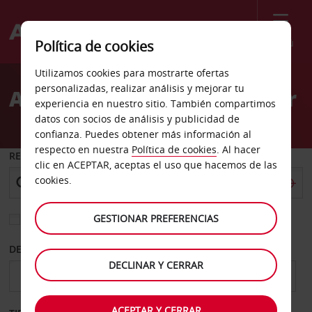
Menú
Política de cookies
Welcome
Utilizamos cookies para mostrarte ofertas
to
personalizadas, realizar análisis y mejorar tu
Alquiler de coches Chester
Avis
experiencia en nuestro sitio. También compartimos
datos con socios de análisis y publicidad de
confianza. Puedes obtener más información al
respecto en nuestra
Política de cookies
. Al hacer
RECOGER EN
clic en ACEPTAR, aceptas el uso que hacemos de las
cookies.
GESTIONAR PREFERENCIAS
Elegir otra oficina de devolución
DESDE
HASTA
DECLINAR Y CERRAR
ACEPTAR Y CERRAR