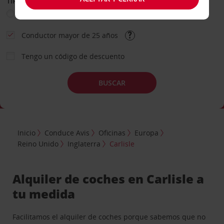
TIPO DE ALQUILER
Ocio
Business
Otros
Conductor mayor de 25 años
Tengo un código de descuento
BUSCAR
Inicio
Conduce Avis
Oficinas
Europa
Reino Unido
Inglaterra
Carlisle
Alquiler de coches en Carlisle a
tu medida
Facilitamos el alquiler de coches porque sabemos que no