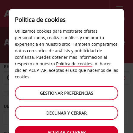
Menú
Política de cookies
Welcome
Utilizamos cookies para mostrarte ofertas
to
personalizadas, realizar análisis y mejorar tu
Alquiler de coches Carlisle
Avis
experiencia en nuestro sitio. También compartimos
datos con socios de análisis y publicidad de
confianza. Puedes obtener más información al
respecto en nuestra
Política de cookies
. Al hacer
RECOGER EN
clic en ACEPTAR, aceptas el uso que hacemos de las
cookies.
GESTIONAR PREFERENCIAS
Elegir otra oficina de devolución
DESDE
HASTA
DECLINAR Y CERRAR
ACEPTAR Y CERRAR