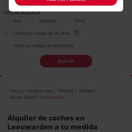
TIPO DE ALQUILER
Ocio
Business
Otros
Conductor mayor de 25 años
Tengo un código de descuento
BUSCAR
Inicio
Conduce Avis
Oficinas
Europa
Países Bajos
Leeuwarden
Alquiler de coches en
Leeuwarden a tu medida