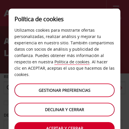
Menú
Política de cookies
Welcome
Utilizamos cookies para mostrarte ofertas
to
personalizadas, realizar análisis y mejorar tu
Alquiler de coches
Avis
experiencia en nuestro sitio. También compartimos
datos con socios de análisis y publicidad de
Leeuwarden
confianza. Puedes obtener más información al
respecto en nuestra
Política de cookies
. Al hacer
clic en ACEPTAR, aceptas el uso que hacemos de las
cookies.
RECOGER EN
GESTIONAR PREFERENCIAS
Elegir otra oficina de devolución
DECLINAR Y CERRAR
DESDE
HASTA
ACEPTAR Y CERRAR