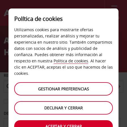
Menú
Política de cookies
Welcome
Utilizamos cookies para mostrarte ofertas
to
personalizadas, realizar análisis y mejorar tu
Alquiler de coches
Avis
experiencia en nuestro sitio. También compartimos
datos con socios de análisis y publicidad de
Haarlem
confianza. Puedes obtener más información al
respecto en nuestra
Política de cookies
. Al hacer
clic en ACEPTAR, aceptas el uso que hacemos de las
cookies.
RECOGER EN
GESTIONAR PREFERENCIAS
Elegir otra oficina de devolución
DECLINAR Y CERRAR
DESDE
HASTA
ACEPTAR Y CERRAR