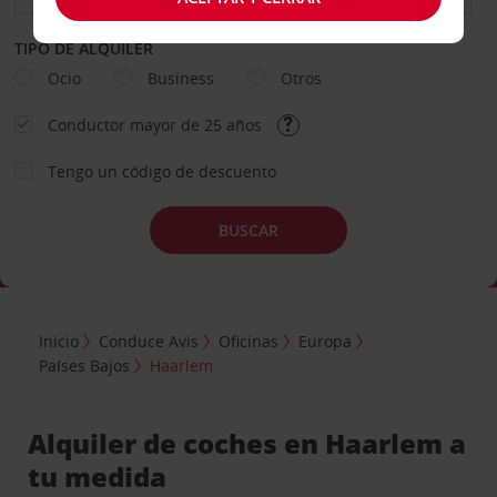
TIPO DE ALQUILER
Ocio
Business
Otros
Conductor mayor de 25 años
Tengo un código de descuento
BUSCAR
Inicio
Conduce Avis
Oficinas
Europa
Países Bajos
Haarlem
Alquiler de coches en Haarlem a
tu medida