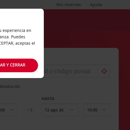
Mis reservas
Ayuda
tu experiencia en
ianza. Puedes
ACEPTAR, aceptas el
AR Y CERRAR
 devolución
HASTA