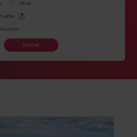
s
Otros
25 años
descuento
BUSCAR