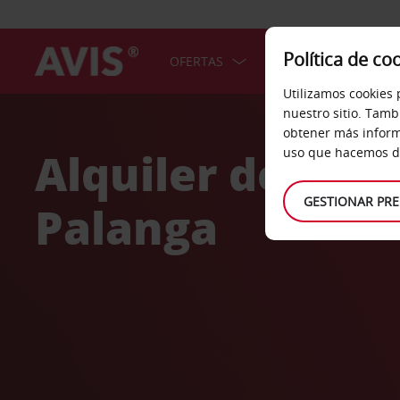
Política de co
OFERTAS
COCHES
SERV
Utilizamos cookies 
Welcome
nuestro sitio. Tamb
to
obtener más inform
Avis
Alquiler de coc
uso que hacemos de
GESTIONAR PRE
Palanga