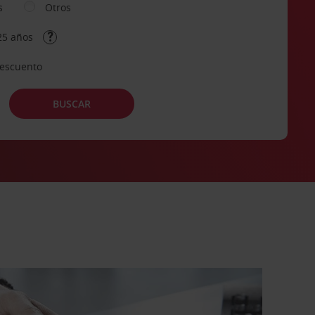
s
Otros
25 años
descuento
BUSCAR