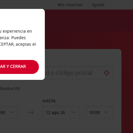
Mis reservas
Ayuda
tu experiencia en
ianza. Puedes
ACEPTAR, aceptas el
AR Y CERRAR
 devolución
HASTA