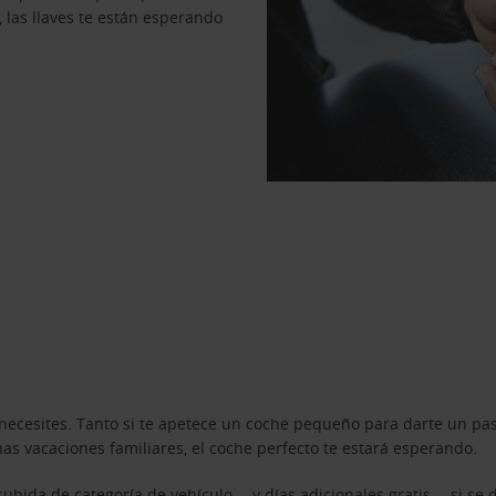
, las llaves te están esperando
necesites. Tanto si te apetece un coche pequeño para darte un pa
s vacaciones familiares, el coche perfecto te estará esperando.
ubida de categoría de vehículo —y días adicionales gratis— si se 