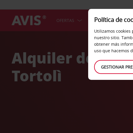
Política de co
OFERTAS
COCHES
SERV
Utilizamos cookies 
Welcome
nuestro sitio. Tamb
to
obtener más inform
Avis
Alquiler de coc
uso que hacemos de
GESTIONAR PRE
Tortolì