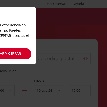
Mis reservas
Ayuda
tu experiencia en
ianza. Puedes
ACEPTAR, aceptas el
AR Y CERRAR
 devolución
HASTA