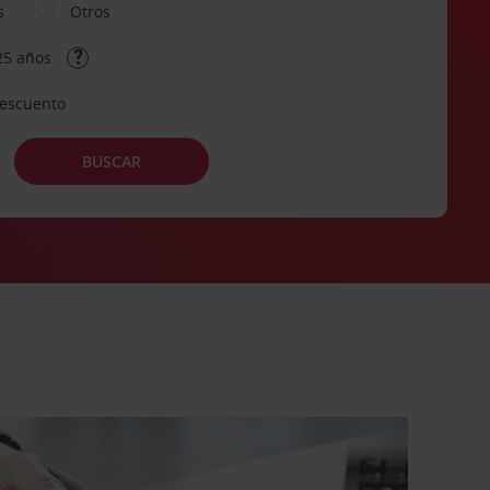
s
Otros
25 años
descuento
BUSCAR