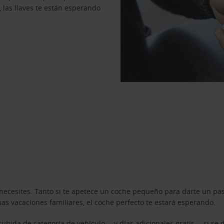
, las llaves te están esperando
necesites. Tanto si te apetece un coche pequeño para darte un pa
s vacaciones familiares, el coche perfecto te estará esperando.
ubida de categoría de vehículo —y días adicionales gratis— si se 