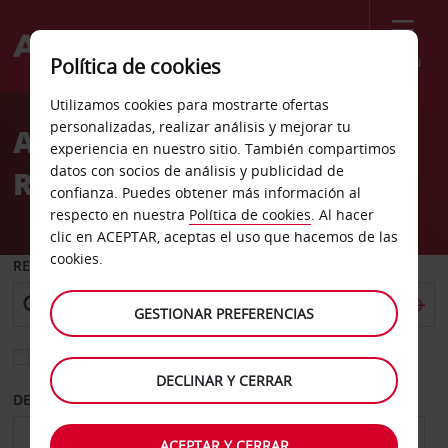
Menú
Política de cookies
Welcome
Utilizamos cookies para mostrarte ofertas
to
personalizadas, realizar análisis y mejorar tu
Alquiler de coches
Avis
experiencia en nuestro sitio. También compartimos
datos con socios de análisis y publicidad de
Rovereto
confianza. Puedes obtener más información al
respecto en nuestra
Política de cookies
. Al hacer
clic en ACEPTAR, aceptas el uso que hacemos de las
cookies.
RECOGER EN
GESTIONAR PREFERENCIAS
Elegir otra oficina de devolución
DECLINAR Y CERRAR
DESDE
HASTA
ACEPTAR Y CERRAR