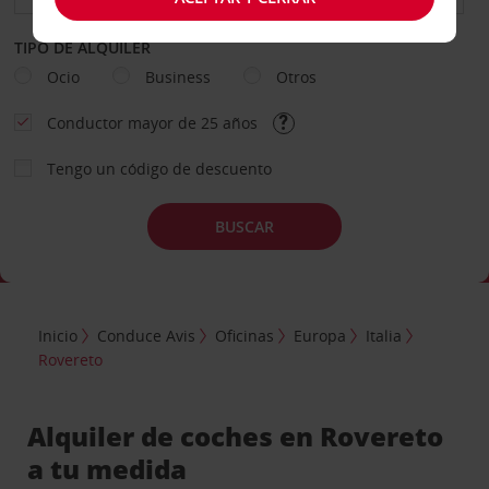
TIPO DE ALQUILER
Ocio
Business
Otros
Conductor mayor de 25 años
Tengo un código de descuento
BUSCAR
Inicio
Conduce Avis
Oficinas
Europa
Italia
Rovereto
Alquiler de coches en Rovereto
a tu medida