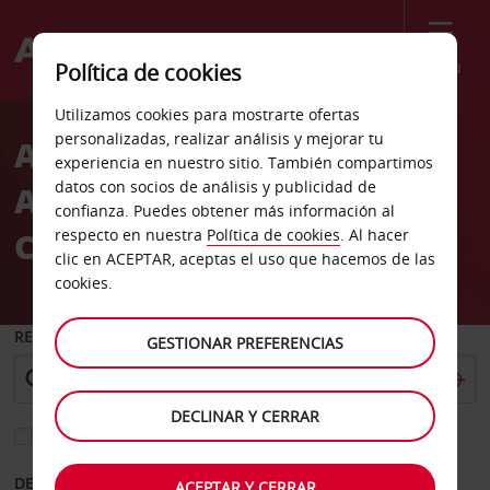
Menú
Política de cookies
Welcome
Utilizamos cookies para mostrarte ofertas
to
personalizadas, realizar análisis y mejorar tu
Alquiler de Coches
Avis
experiencia en nuestro sitio. También compartimos
datos con socios de análisis y publicidad de
Aeropuerto de Nápoles-
confianza. Puedes obtener más información al
Capodichino (NAP)
respecto en nuestra
Política de cookies
. Al hacer
clic en ACEPTAR, aceptas el uso que hacemos de las
cookies.
RECOGER EN
GESTIONAR PREFERENCIAS
DECLINAR Y CERRAR
Elegir otra oficina de devolución
DESDE
HASTA
ACEPTAR Y CERRAR