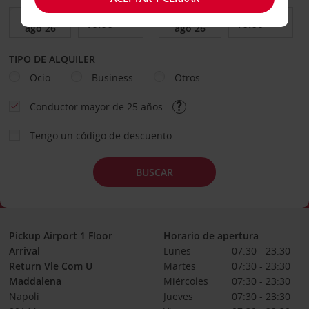
TIPO DE ALQUILER
Ocio
Business
Otros
Conductor mayor de 25 años
Tengo un código de descuento
BUSCAR
Pickup Airport 1 Floor
Horario de apertura
Arrival
Lunes
07:30 - 23:30
Return Vle Com U
Martes
07:30 - 23:30
Maddalena
Miércoles
07:30 - 23:30
Napoli
Jueves
07:30 - 23:30