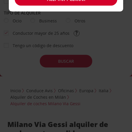
TIPO DE ALQUILER
Ocio
Business
Otros
Conductor mayor de 25 años
Tengo un código de descuento
BUSCAR
Inicio
Conduce Avis
Oficinas
Europa
Italia
Alquiler de Coches en Milán
Alquiler de coches Milano Via Gessi
Milano Via Gessi alquiler de