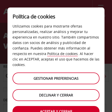
Menú
Política de cookies
Welcome
Utilizamos cookies para mostrarte ofertas
to
personalizadas, realizar análisis y mejorar tu
Alquiler de coches Milano
Avis
experiencia en nuestro sitio. También compartimos
datos con socios de análisis y publicidad de
Via Gessi
confianza. Puedes obtener más información al
respecto en nuestra
Política de cookies
. Al hacer
clic en ACEPTAR, aceptas el uso que hacemos de las
cookies.
RECOGER EN
GESTIONAR PREFERENCIAS
Elegir otra oficina de devolución
DECLINAR Y CERRAR
DESDE
HASTA
ACEPTAR Y CERRAR