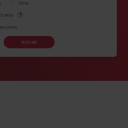
s
Otros
25 años
descuento
BUSCAR