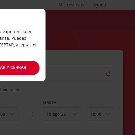
Mis reservas
Ayuda
tu experiencia en
ianza. Puedes
ACEPTAR, aceptas el
AR Y CERRAR
 devolución
HASTA