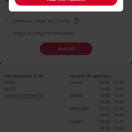
TIPO DE ALQUILER
Ocio
Business
Otros
Conductor mayor de 25 años
Tengo un código de descuento
BUSCAR
Via Innocenzo Xi 34
Horario de apertura
Como
Lunes
08:00 - 12:30
22100
14:00 - 19:00
Llama al: 031266174
Martes
08:00 - 12:30
14:00 - 19:00
Miércoles
08:00 - 12:30
14:00 - 19:00
Jueves
08:00 - 12:30
14:00 - 19:00