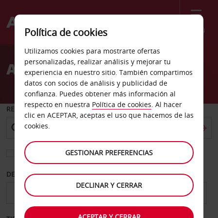
Menú
Política de cookies
Welcome
Utilizamos cookies para mostrarte ofertas
to
personalizadas, realizar análisis y mejorar tu
Alquiler de coches Como
Avis
experiencia en nuestro sitio. También compartimos
datos con socios de análisis y publicidad de
confianza. Puedes obtener más información al
respecto en nuestra
Política de cookies
. Al hacer
RECOGER EN
clic en ACEPTAR, aceptas el uso que hacemos de las
cookies.
GESTIONAR PREFERENCIAS
Elegir otra oficina de devolución
DESDE
HASTA
DECLINAR Y CERRAR
ACEPTAR Y CERRAR