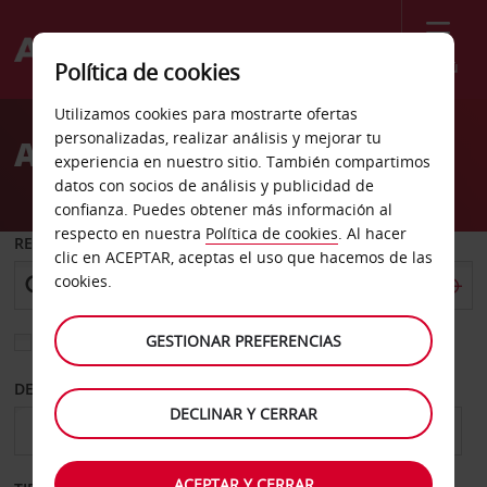
Menú
Política de cookies
Welcome
Utilizamos cookies para mostrarte ofertas
to
personalizadas, realizar análisis y mejorar tu
Alquiler de coches Chieti
Avis
experiencia en nuestro sitio. También compartimos
datos con socios de análisis y publicidad de
confianza. Puedes obtener más información al
respecto en nuestra
Política de cookies
. Al hacer
RECOGER EN
clic en ACEPTAR, aceptas el uso que hacemos de las
cookies.
GESTIONAR PREFERENCIAS
Elegir otra oficina de devolución
DESDE
HASTA
DECLINAR Y CERRAR
ACEPTAR Y CERRAR