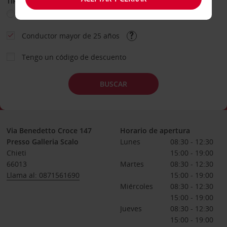
TIPO DE ALQUILER
Ocio
Business
Otros
Conductor mayor de 25 años
Tengo un código de descuento
BUSCAR
Via Benedetto Croce 147
Horario de apertura
Presso Galleria Scalo
Lunes
08:30 - 12:30
Chieti
15:00 - 19:00
66013
Martes
08:30 - 12:30
Llama al: 0871561690
15:00 - 19:00
Miércoles
08:30 - 12:30
15:00 - 19:00
Jueves
08:30 - 12:30
15:00 - 19:00