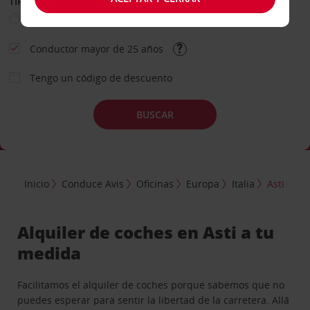
TIPO DE ALQUILER
Ocio
Business
Otros
Conductor mayor de 25 años
Tengo un código de descuento
BUSCAR
Inicio
Conduce Avis
Oficinas
Europa
Italia
Asti
Alquiler de coches en Asti a tu
medida
Facilitamos el alquiler de coches porque sabemos que no
puedes esperar para sentir la libertad de la carretera. Allá