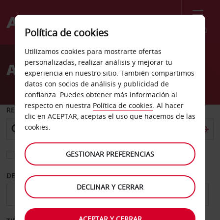
Menú
Política de cookies
Welcome
Utilizamos cookies para mostrarte ofertas
to
personalizadas, realizar análisis y mejorar tu
Alquiler de coches Asti
Avis
experiencia en nuestro sitio. También compartimos
datos con socios de análisis y publicidad de
confianza. Puedes obtener más información al
respecto en nuestra
Política de cookies
. Al hacer
RECOGER EN
clic en ACEPTAR, aceptas el uso que hacemos de las
cookies.
GESTIONAR PREFERENCIAS
Elegir otra oficina de devolución
DESDE
HASTA
DECLINAR Y CERRAR
ACEPTAR Y CERRAR