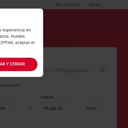
Mis reservas
Ayuda
tu experiencia en
ianza. Puedes
ACEPTAR, aceptas el
AR Y CERRAR
 devolución
HASTA