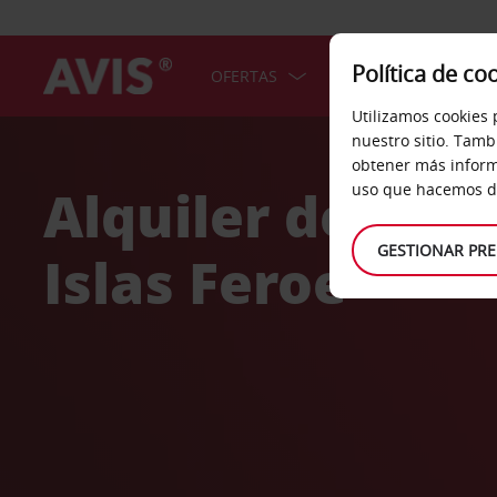
Política de co
OFERTAS
COCHES
SERV
Utilizamos cookies 
Welcome
nuestro sitio. Tamb
to
obtener más inform
Avis
Alquiler de coc
uso que hacemos de
GESTIONAR PRE
Islas Feroe