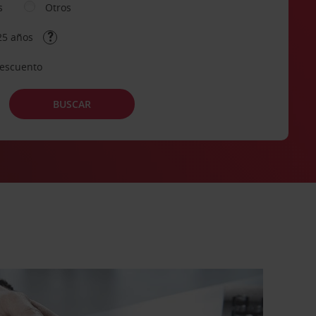
s
Otros
25 años
descuento
BUSCAR