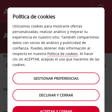
Menú
Política de cookies
Welcome
Utilizamos cookies para mostrarte ofertas
to
personalizadas, realizar análisis y mejorar tu
Alquiler de coches Szeged
Avis
experiencia en nuestro sitio. También compartimos
datos con socios de análisis y publicidad de
confianza. Puedes obtener más información al
respecto en nuestra
Política de cookies
. Al hacer
RECOGER EN
clic en ACEPTAR, aceptas el uso que hacemos de las
cookies.
GESTIONAR PREFERENCIAS
Elegir otra oficina de devolución
DESDE
HASTA
DECLINAR Y CERRAR
ACEPTAR Y CERRAR