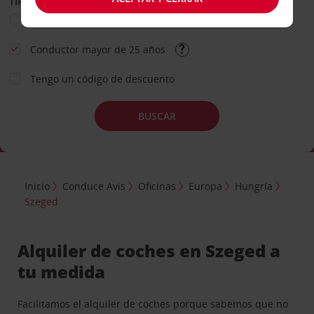
TIPO DE ALQUILER
Ocio
Business
Otros
Conductor mayor de 25 años
Tengo un código de descuento
BUSCAR
Inicio
Conduce Avis
Oficinas
Europa
Hungría
Szeged
Alquiler de coches en Szeged a
tu medida
Facilitamos el alquiler de coches porque sabemos que no