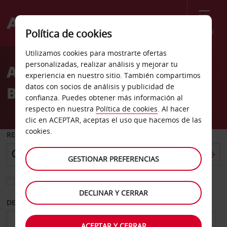
Menú
Política de cookies
Welcome
Utilizamos cookies para mostrarte ofertas
to
personalizadas, realizar análisis y mejorar tu
Alquiler de coches
Avis
experiencia en nuestro sitio. También compartimos
datos con socios de análisis y publicidad de
Balatonboglar ciudad
confianza. Puedes obtener más información al
respecto en nuestra
Política de cookies
. Al hacer
clic en ACEPTAR, aceptas el uso que hacemos de las
cookies.
RECOGER EN
GESTIONAR PREFERENCIAS
Elegir otra oficina de devolución
DECLINAR Y CERRAR
DESDE
HASTA
ACEPTAR Y CERRAR