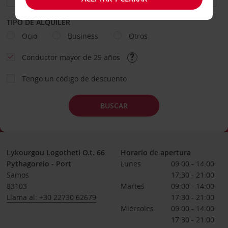
TIPO DE ALQUILER
Ocio
Business
Otros
Conductor mayor de 25 años
Tengo un código de descuento
BUSCAR
Lykourgou Logotheti O.t. 66
Horario de apertura
Pythagoreio - Port
Lunes
09:00 - 14:00
Samos
17:30 - 21:00
83103
Martes
09:00 - 14:00
Llama al: +30 22730 62679
17:30 - 21:00
Miércoles
09:00 - 14:00
17:30 - 21:00