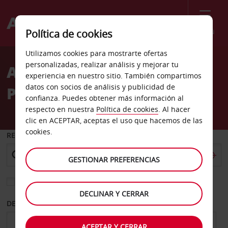
Menú
Política de cookies
Welcome
Utilizamos cookies para mostrarte ofertas
to
personalizadas, realizar análisis y mejorar tu
Alquiler de coches
Avis
experiencia en nuestro sitio. También compartimos
datos con socios de análisis y publicidad de
Pythagorion Samos
confianza. Puedes obtener más información al
respecto en nuestra
Política de cookies
. Al hacer
clic en ACEPTAR, aceptas el uso que hacemos de las
cookies.
RECOGER EN
GESTIONAR PREFERENCIAS
Elegir otra oficina de devolución
DECLINAR Y CERRAR
DESDE
HASTA
ACEPTAR Y CERRAR