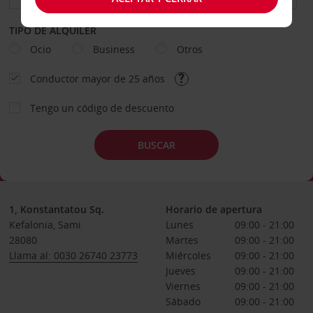
TIPO DE ALQUILER
Ocio
Business
Otros
Conductor mayor de 25 años
Tengo un código de descuento
BUSCAR
1, Konstantatou Sq.
Horario de apertura
Kefalonia, Sami
Lunes
09:00 - 21:00
28080
Martes
09:00 - 21:00
Llama al: 0030 26740 23773
Miércoles
09:00 - 21:00
Jueves
09:00 - 21:00
Viernes
09:00 - 21:00
Sábado
09:00 - 21:00