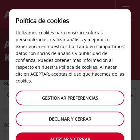
Menú
Política de cookies
Welcome
Utilizamos cookies para mostrarte ofertas
to
personalizadas, realizar análisis y mejorar tu
Alquiler de coches
Avis
experiencia en nuestro sitio. También compartimos
datos con socios de análisis y publicidad de
Kefalonia Sami
confianza. Puedes obtener más información al
respecto en nuestra
Política de cookies
. Al hacer
clic en ACEPTAR, aceptas el uso que hacemos de las
cookies.
RECOGER EN
GESTIONAR PREFERENCIAS
Elegir otra oficina de devolución
DECLINAR Y CERRAR
DESDE
HASTA
ACEPTAR Y CERRAR