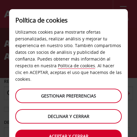
Menú
Política de cookies
Welcome
Utilizamos cookies para mostrarte ofertas
to
personalizadas, realizar análisis y mejorar tu
Alquiler de coches
Avis
experiencia en nuestro sitio. También compartimos
datos con socios de análisis y publicidad de
Aeropuerto de Kavala
confianza. Puedes obtener más información al
respecto en nuestra
Política de cookies
. Al hacer
clic en ACEPTAR, aceptas el uso que hacemos de las
cookies.
RECOGER EN
GESTIONAR PREFERENCIAS
Elegir otra oficina de devolución
DECLINAR Y CERRAR
DESDE
HASTA
ACEPTAR Y CERRAR