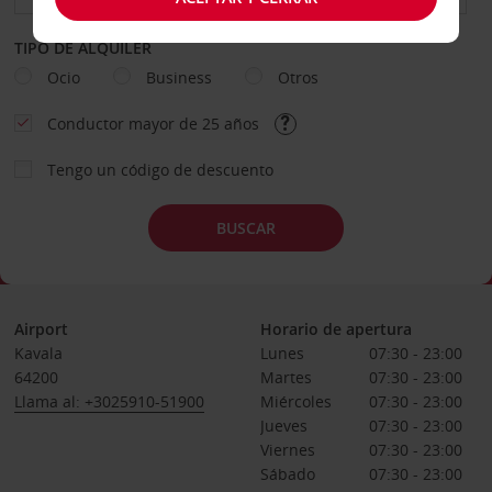
TIPO DE ALQUILER
Ocio
Business
Otros
Conductor mayor de 25 años
Tengo un código de descuento
BUSCAR
Airport
Horario de apertura
Kavala
Lunes
07:30 - 23:00
64200
Martes
07:30 - 23:00
Llama al: +3025910-51900
Miércoles
07:30 - 23:00
Jueves
07:30 - 23:00
Viernes
07:30 - 23:00
Sábado
07:30 - 23:00