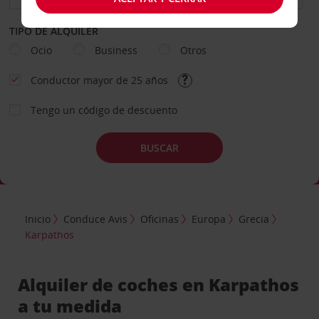
TIPO DE ALQUILER
Ocio
Business
Otros
Conductor mayor de 25 años
Tengo un código de descuento
BUSCAR
Inicio
Conduce Avis
Oficinas
Europa
Grecia
Karpathos
Alquiler de coches en Karpathos
a tu medida