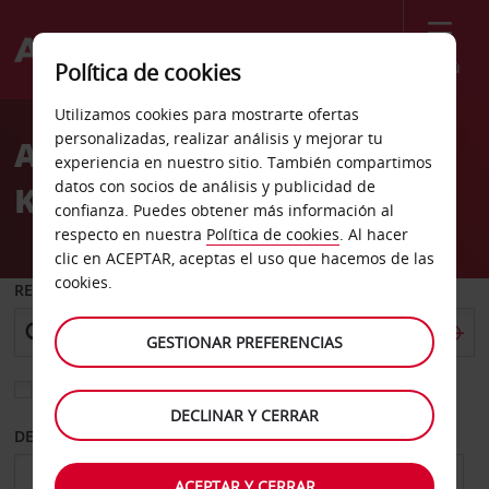
Menú
Política de cookies
Welcome
Utilizamos cookies para mostrarte ofertas
to
personalizadas, realizar análisis y mejorar tu
Alquiler de coches
Avis
experiencia en nuestro sitio. También compartimos
datos con socios de análisis y publicidad de
Karpathos
confianza. Puedes obtener más información al
respecto en nuestra
Política de cookies
. Al hacer
clic en ACEPTAR, aceptas el uso que hacemos de las
cookies.
RECOGER EN
GESTIONAR PREFERENCIAS
Elegir otra oficina de devolución
DECLINAR Y CERRAR
DESDE
HASTA
ACEPTAR Y CERRAR